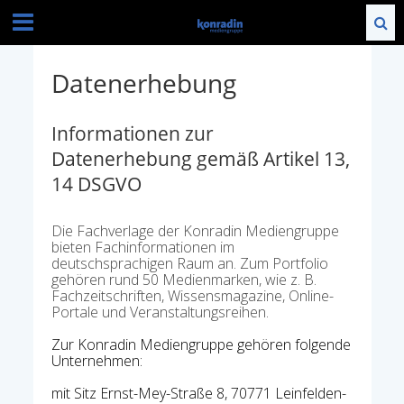
Datenerhebung
Informationen zur
Datenerhebung gemäß Artikel 13,
14 DSGVO
Die Fachverlage der Konradin Mediengruppe
bieten Fachinformationen im
deutschsprachigen Raum an. Zum Portfolio
gehören rund 50 Medienmarken, wie z. B.
Fachzeitschriften, Wissensmagazine, Online-
Portale und Veranstaltungsreihen.
Zur Konradin Mediengruppe gehören folgende
Unternehmen:
mit Sitz Ernst-Mey-Straße 8, 70771 Leinfelden-